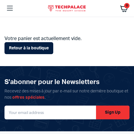
0
Votre panier est actuellement vide.
Retour à la boutique
S'abonner pour le Newsletters
Recevez des mises à jour par e-mail sur notre dernière boutique et
nos
offres spéciales
.
Sign Up