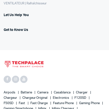
VENTILATEUR | Rafraîchisseur
Let Us Help You
Get to Know Us
Airpods
Batterie
Camera
Casablanca
Charger
Chargeur
Chargeur Original
Electronics
F120SD
F50SD
Fast
Fast Charge
Feature Phone
Gaming Phone
Gaming Smartphone
Infinix
Infinix Chargeur