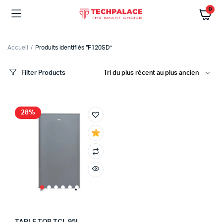
0
Accueil
Produits identifiés “F120SD”
Filter Products
28%
x
x