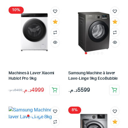
10%
Machines à Laver Xiaomi
Samsung Machine à laver
Hublot Pro 9kg
Lave-Linge 9kg EcoBubble
Le
Le
د.م.
4999
د.م.
5599
د.م.
5499
prix
prix
initial
actuel
8%
était :
est :
5499د.م..
4999د.م..