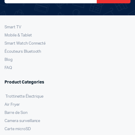
Smart TV
Mobile & Tablet
Smart Watch Connecté
Écouteurs Bluetooth
Blog
FAQ
Product Categories
Trottinette Électrique
Air Fryer
Barre de Son
Camera surveillance
Carte microSD