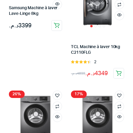
Samsung Machine à laver
Lave-Linge 8kg
د.م.
3399
TCL Machine à laver 10kg
C2110FLG
2
Note
4.50
sur 5
Le
Le
د.م.
4349
د.م.
4699
prix
prix
initial
actuel
26%
17%
était :
est :
4699د.م..
4349د.م..