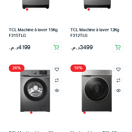
x
TCL Machine à laver 15Kg
TCL Machine à laver 12Kg
F315TLG
F312TLG
د.م.
4199
د.م.
3499
26%
16%