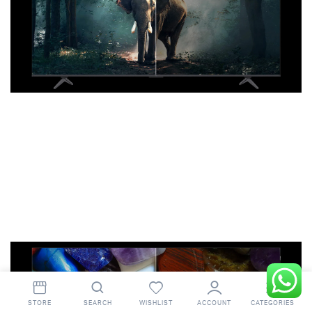
Couleur IA
Il identifie intelligemment les caractéristiques de
couleur de l’image et effectue un étalonnage dynamique
des couleurs ainsi qu’une protection du teint, offrant
ainsi des couleurs plus vives et permettant aux
utilisateurs de vivre une expérience immersive lors de
jeux ou de visionnage de films.
STORE
SEARCH
WISHLIST
ACCOUNT
CATEGORIES