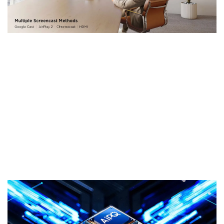
TCL P8L QD-Mini LED TV
Processeur
AiPQ
Il perçoit, il pense, il produit
Le processeur AiPQ, développé en interne par TCL,
intègre de nombreux algorithmes exclusifs
d’optimisation de la qualité d’image. Doté d’excellentes
capacités de détection intelligente, il effectue des
ajustements au niveau du pixel pour une qualité d’image
optimale, offrant ainsi une expérience visuelle
exceptionnelle.