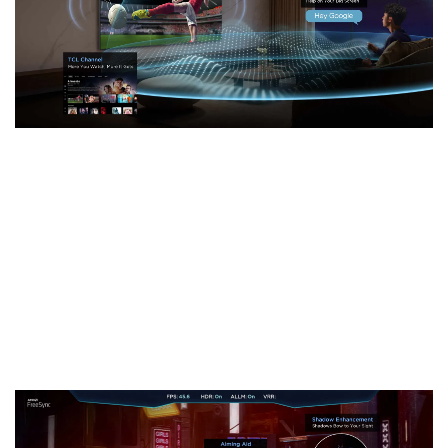
Barre de jeu
Écran de jeu adaptatif pour trois
consoles majeures
Gamebar propose un design d’écran personnalisé pour
les trois principales consoles de jeux vidéo, offrant ainsi
une expérience de jeu immersive. Gamebar intègre de
nombreux modes graphiques et de jeu, vous permettant
de personnaliser vos paramètres et d’accumuler des
bonus dès le début.