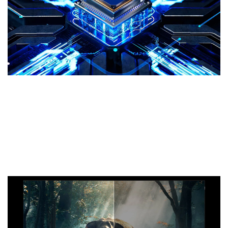
Contraste IA
TCL P8L QD-Mini LED TV
Percevoir les informations de
luminosité de chaque image sur l’écran de télévision et
combiner les caractéristiques de luminosité de
l’environnement de visionnage pour ajuster
intelligemment le contraste de l’image afin de rendre les
détails clairs et sombres plus nets.