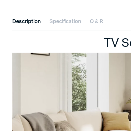
Description
Specification
Q & R
TV S