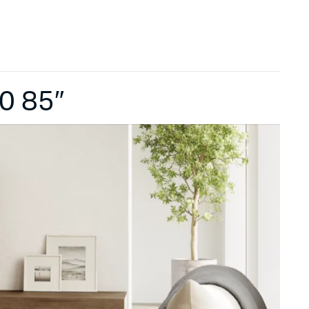
0 85″