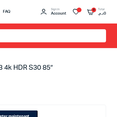
Sign In
Total
0
FAQ
Account
د.م.
0
3 4k HDR S30 85″
eter maintenant