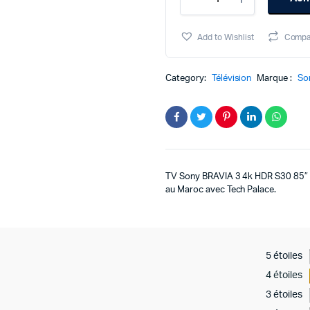
Sony
BRAVIA
3
Add to Wishlist
Compa
4k
HDR
S30
Category:
Télévision
Marque :
So
85"
quantity
TV Sony BRAVIA 3 4k HDR S30 85″ – 
au Maroc avec Tech Palace.
5 étoiles
4 étoiles
3 étoiles