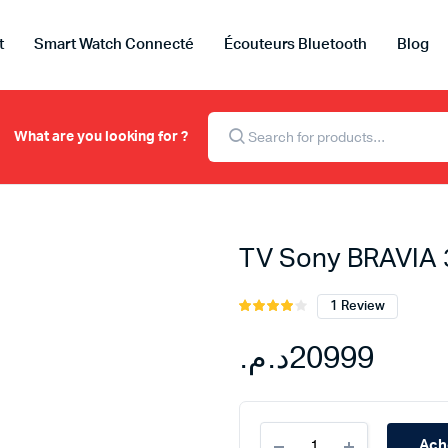
t
Smart Watch Connecté
Écouteurs Bluetooth
Blog
Recherche
de
What are you looking for ?
produits
TV Sony BRAVIA 
1
Review
Noté
1
4.00
sur
5 basé
د.م.
20999
sur
notation
client
TV
Ach