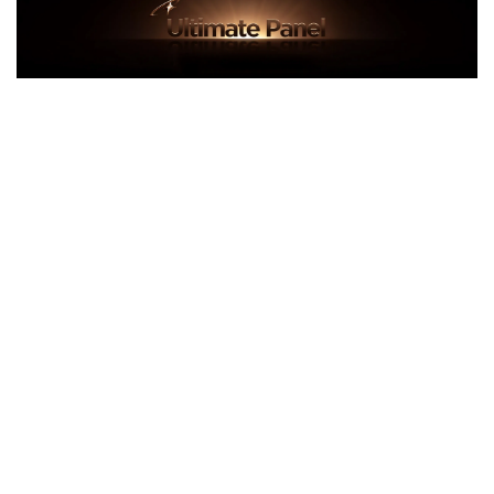
Dalle Ultra WHVA 2.0
Ultra Color Filter, Contraste
intense, Faible reflet,
Angle de vision ultra-large, Vision
sans limite
Propulsé par la dernière technologie de CSOT, la dalle
Ultra WHVA 2.0 représente un bond générationnel en
matière de performance. Il intègre un filtre de couleur
fortement amélioré, garantissant une précision sans
précédent dans la reproduction des couleurs. Au cœur
du panneau, une technologie bionique à l’échelle
nanométrique est utilisée. En intégrant du polyimide
dans les molécules de cristal liquide, une microstructure
unique en forme d’aile de papillon est créée. Ce design