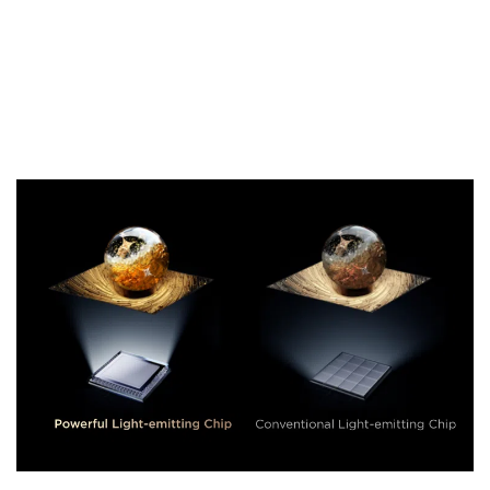
luminosité et l’efficacité énergétique, reproduisant avec
clarté les scènes lumineuses et sombres naturelles.
Super Energy Highlighter Base | Technologie ALD
résistante à la corrosion Luminosité extrême |
Efficacité énergétique améliorée
Technologie TCL All-domain Halo Control