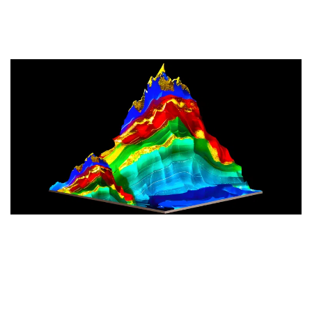
Mini LED génère une lumière blanche ultra-pure, offrant
une stabilité et des performances exceptionnelles sur
toutes les scènes.
Maîtrise parfaite des couleurs
Sur les TV SQD-Mini LED, chaque zone émet une lumière
blanche pure, éliminant les interférences entre les
couleurs. Combinée à un contrôle avancé de la lumière,
cette technologie réduit l’effet de halo, pour des images