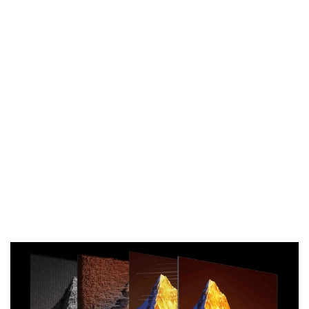
Les zones de local dimming désignent les TV Mini LED
équipé de la technologie All-domain Halo Control. La
nouvelle génération de puces émettrices puissantes,
combinée à des micro-lentilles super condensées et à
des Micro-OD, rend la forme de la lumière de chaque
zone plus parfaite et multiplie la capacité de contrôle du
halo par rapport aux zones classiques. Associées à la
technologie de dalle CSOT Ultra WHVA 2.0 avec un taux
de contraste natif supérieur et au tout premier
algorithme mondial de contrôle lumière et ombre, les
zones de local dimming modélisent la lumière et l’ombre
de manière réaliste, offrant une performance globale
d’image largement supérieure aux TV ordinaires et une
expérience visuelle haut de gamme.