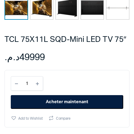
TCL 75X11L SQD-Mini LED TV 75″
د.م.
49999
TCL
75X11L
SQD-
Mini
Acheter maintenant
LED
TV
75"
Add to Wishlist
Compare
quantity