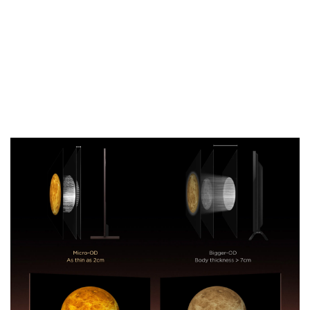
Grâce à la puissante technologie optique Mini LED de
TCL, le X11L offre un Micro-OD époustouflant. Ce
dernier permet au téléviseur d’avoir un design ultra-fin,
mais il réduit également de manière significative l’effet
de halo des Mini LED. De plus, grâce à l’association de
micro-lentilles super condensées et d’un zonage ultra-
précis, les noirs sont plus profonds et les détails plus
saisissants.