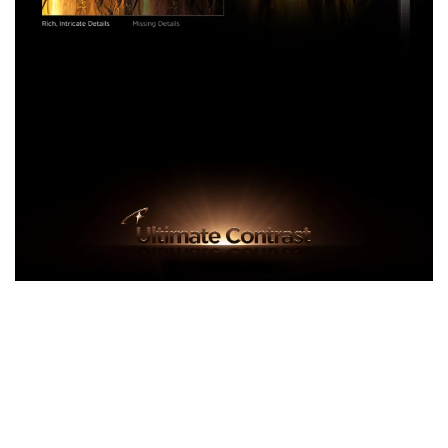
20 736 Zones de Local Dimming
Technologie TCL All-domain Halo
Control
Noirs profonds, luminosité
éclatante