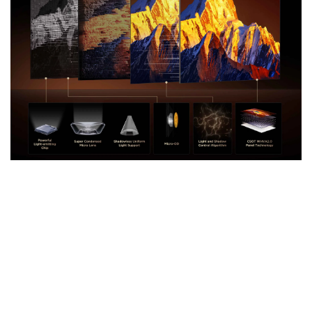
Technologie TCL All-domain Halo Control
Puce émettrice puissante
Maîtrise totale de la lumière et des ombres, capturez
tous les détails
Comparé à la génération précédente de puces
émettrices classiques, la puce émettrice puissante
révolutionnaire du X11L améliore significativement la