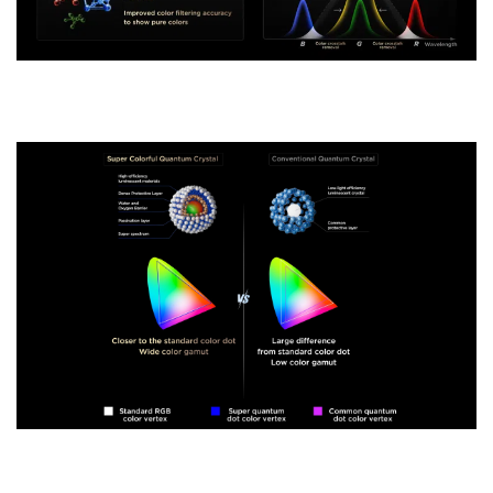
QLED Nouvelle Génération
Super QLED des pixels de couleurs plus précis
Cinq avantages clés qui définissent
l’excellence visuelle