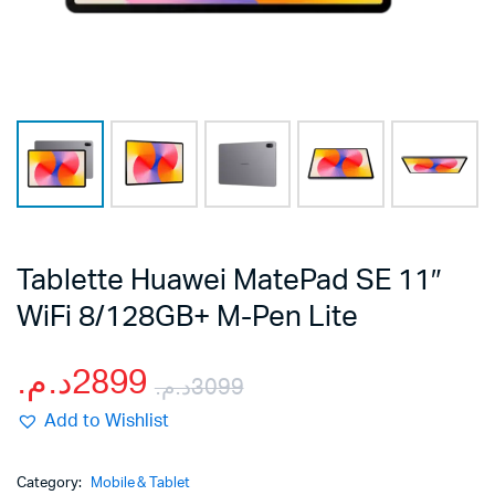
Tablette Huawei MatePad SE 11″
WiFi 8/128GB+ M-Pen Lite
د.م.
2899
د.م.
3099
Le
Le
Add to Wishlist
prix
prix
Category:
Mobile & Tablet