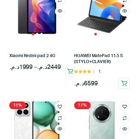
Xiaomi Redmi pad 2 4G
HUAWEI MatePad 11.5 S
(STYLO+CLAVIER)
Plage
د.م.
1999
–
د.م.
2449
1
Note
de
4.00
sur
د.م.
6599
prix :
5
1999د.م.
à
15%
17%
2449د.م.