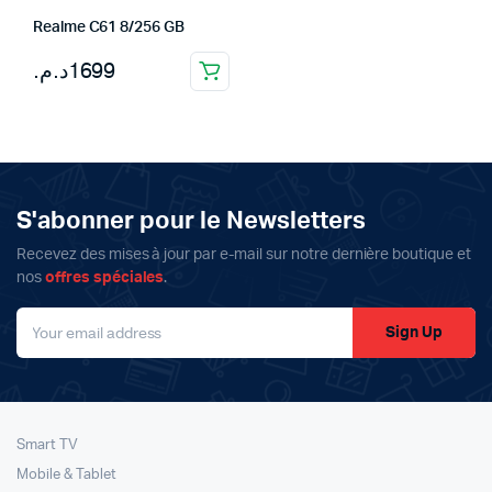
initial
actuel
Realme C61 8/256 GB
était :
est :
2799د.م..
2699د.م..
د.م.
1699
S'abonner pour le Newsletters
Recevez des mises à jour par e-mail sur notre dernière boutique et
nos
offres spéciales
.
Sign Up
Smart TV
Mobile & Tablet