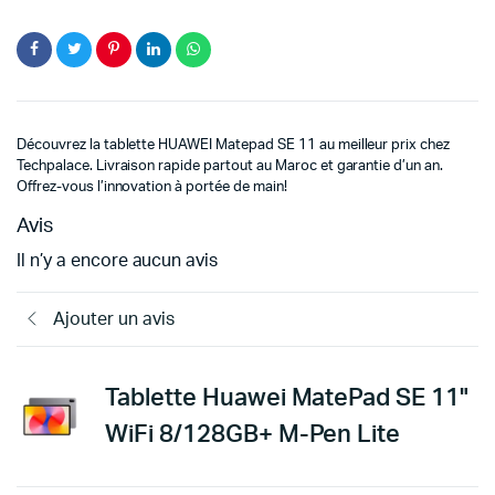
initial
actuel
était :
est :
3099د.م..
2899د.م..
Découvrez la tablette HUAWEI Matepad SE 11 au meilleur prix chez
Techpalace. Livraison rapide partout au Maroc et garantie d’un an.
Offrez-vous l’innovation à portée de main!
Avis
Il n’y a encore aucun avis
Ajouter un avis
Tablette Huawei MatePad SE 11"
WiFi 8/128GB+ M-Pen Lite