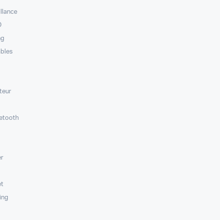
llance
D
ng
ables
teur
etooth
e
er
et
ing