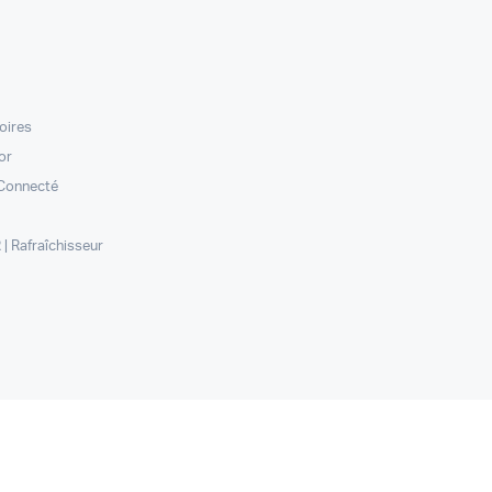
oires
or
Connecté
 Rafraîchisseur