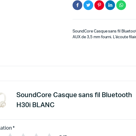
ini
ac
éta
es
SoundCore Casque sans fil Bluetoot
AUX de 3,5 mm fourni. L’écoute fil
SoundCore Casque sans fil Bluetooth
H30i BLANC
ation
*