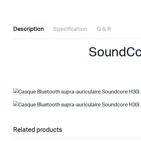
Description
Specification
Q & R
SoundCor
Related products