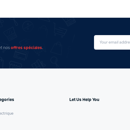
et nos
offres spéciales
.
egories
Let Us Help You
ectrique