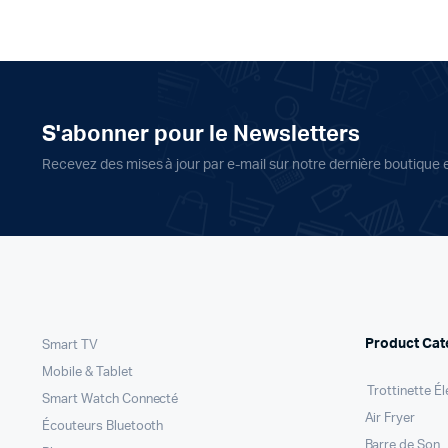
S'abonner pour le Newsletters
Recevez des mises à jour par e-mail sur notre dernière boutique 
Product Cat
Smart TV
Mobile & Tablet
Trottinette Él
Smart Watch Connecté
Air Fryer
Écouteurs Bluetooth
Barre de Son