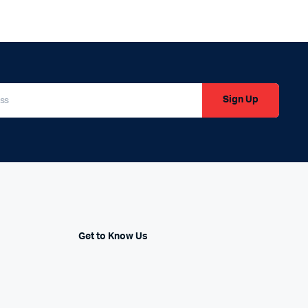
1299د.م..
1099د.م..
Sign Up
Get to Know Us