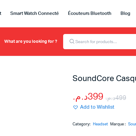
t
Smart Watch Connecté
Écouteurs Bluetooth
Blog
Recherche
de
What are you looking for ?
produits
SoundCore Casque
د.م.
399
د.م.
499
Le
Le
Add to Wishlist
pr
pr
Category:
Headset
Marque :
Sou