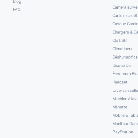
Blog
Camera survei
FAQ
Carte microS
Casque Gami
Chargers & C
Clé USB
Climatiseur
Déshumidifica
Disque Dur
Écouteurs Blu
Headset
Lave-vaissell
Machine à lav
Manette
Mobile & Tabl
Moniteur Gam
PlayStation