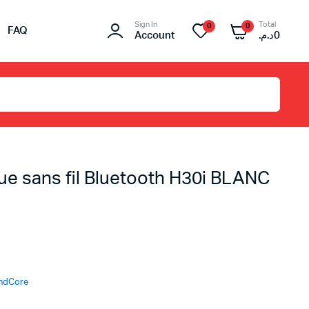
Sign In
Total
0
0
FAQ
Account
د.م.
0
 sans fil Bluetooth H30i BLANC
ix
ix
ndCore