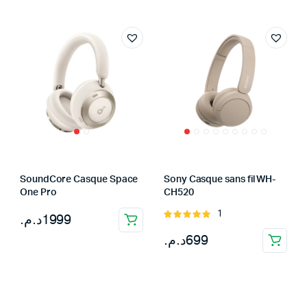
SoundCore Casque Space
Sony Casque sans fil WH-
One Pro
CH520
1
Note
د.م.
1999
5.00
sur 5
د.م.
699