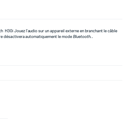
tial
tuel
it :
t :
499د.م..
399د.م..
h H30i Jouez l’audio sur un appareil externe en branchant le câble
aire désactivera automatiquement le mode
Bluetooth
. .