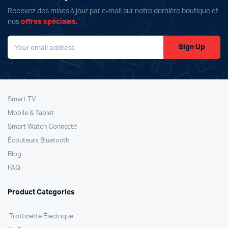
Recevez des mises à jour par e-mail sur notre dernière boutique et
nos
offres spéciales
.
Sign Up
Smart TV
Mobile & Tablet
Smart Watch Connecté
Écouteurs Bluetooth
Blog
FAQ
Product Categories
Trottinette Électrique