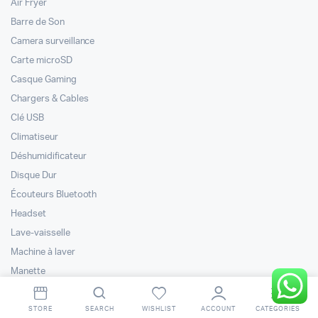
Air Fryer
Barre de Son
Camera surveillance
Carte microSD
Casque Gaming
Chargers & Cables
Clé USB
Climatiseur
Déshumidificateur
Disque Dur
Écouteurs Bluetooth
Headset
Lave-vaisselle
Machine à laver
Manette
Mobile & Tablet
Moniteur Gaming
STORE
SEARCH
WISHLIST
ACCOUNT
CATEGORIES