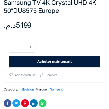
Samsung TV 4K Crystal UHD 4K
50″DU8575 Europe
د.م.
5199
Samsung
TV
4K
Crystal
Acheter maintenant
UHD
4K
50"DU8575
Add to Wishlist
Compare
Europe
quantity
Category:
Télévision
Marque :
Samsung