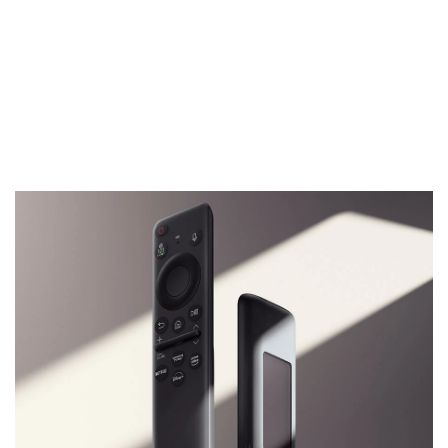
Une télécommande fabriquée en partie à
partir de plastique recyclé, qui peut être
rechargée grâce à la lumière du soleil ou à
l’éclairage intérieur.
Les cellules solaires situées à l’arrière de la
télécommande SolarCell rechargent la batterie,
éliminant ainsi le besoin de piles jetables.