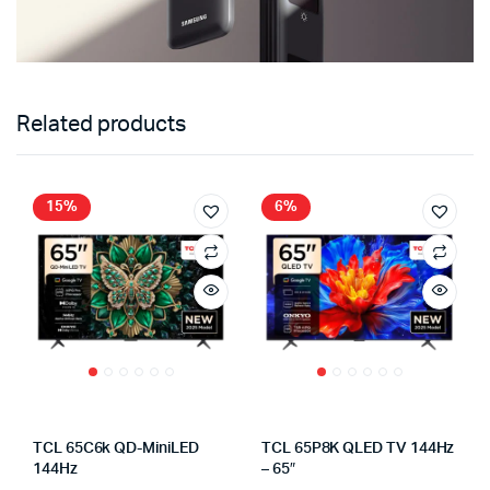
Related products
15%
6%
TCL 65C6k QD-MiniLED
TCL 65P8K QLED TV 144Hz
144Hz
– 65″