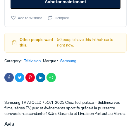
Acheter maintenant
75Q7F
était :
est :
75"
2025
Add to Wishlist
Compare
quantity
14999د.م..
12999د.م..
Other people want
50 people have this in their carts
this.
right now.
Category:
Télévision
Marque :
Samsung
Samsung TV AI QLED 75Q7F 2025 Chez Techpalace – S
ublimez vos
films, séries TV, jeux et événements sportifs grâce à la puissante
conversion ascendante 4K.
Une Garantie et Livraison Partout au Maroc.
Avis