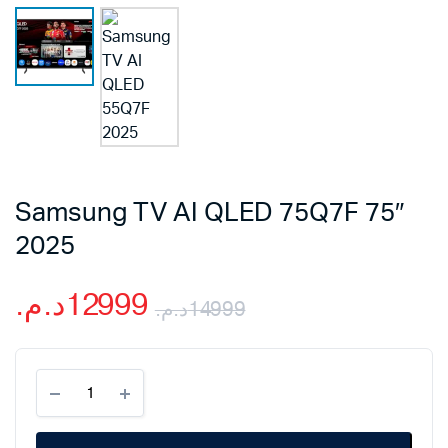
Samsung TV AI QLED 75Q7F 75″
2025
د.م.
12999
د.م.
14999
Le
Le
Samsung
prix
prix
TV
AI
initial
actuel
QLED