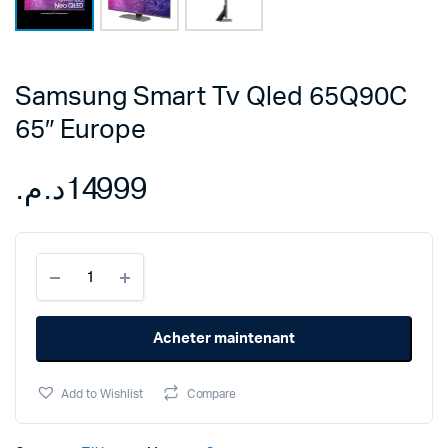
Samsung Smart Tv Qled 65Q90C
65″ Europe
د.م.
14999
Samsung
Smart
Tv
Qled
Acheter maintenant
65Q90C
65″
Europe
Add to Wishlist
Compare
quantity