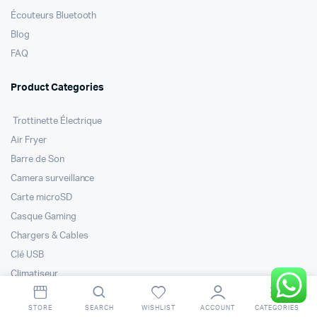
Écouteurs Bluetooth
Blog
FAQ
Product Categories
Trottinette Électrique
Air Fryer
Barre de Son
Camera surveillance
Carte microSD
Casque Gaming
Chargers & Cables
Clé USB
Climatiseur
Déshumidificateur
STORE
SEARCH
WISHLIST
ACCOUNT
CATEGORIES
Disque Dur