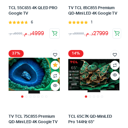
TCL 55C655 4K QLED PRO
TV TCL 85C855 Premium
Google TV
QD-Mini LED 4K Google TV
6
1
Note
Note
4.80
sur 5
5.00
sur 5
Le
Le
Le
Le
د.م.
4999
د.م.
27999
د.م.
6099
د.م.
33000
prix
prix
prix
prix
initial
actuel
initial
actuel
37%
14%
était :
est :
était :
est :
33000د.م..
27999د.م..
6099د.م..
4999د.م..
TV TCL 75C855 Premium
TCL 65C7K QD-MiniLED
QD-Mini LED 4K Google TV
Pro 144Hz 65″