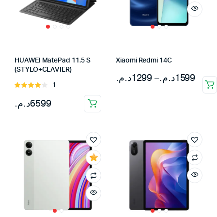
HUAWEI MatePad 11.5 S
Xiaomi Redmi 14C
(STYLO+CLAVIER)
Plage
د.م.
1299
–
د.م.
1599
1
Note
de
4.00
sur
د.م.
6599
prix :
5
1299د.م.
à
1599د.م.