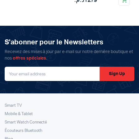
د.م.
1279
S'abonner pour le Newsletters
Recevez des mises à jour par e-mail sur notre dernière boutique et
nos
offres spéciales
.
Sign Up
Smart TV
Mobile & Tablet
Smart Watch Connecté
Écouteurs Bluetooth