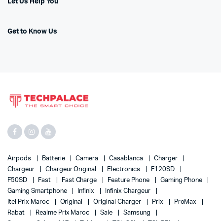
Let Us Help You
Get to Know Us
Airpods
Batterie
Camera
Casablanca
Charger
Chargeur
Chargeur Original
Electronics
F120SD
F50SD
Fast
Fast Charge
Feature Phone
Gaming Phone
Gaming Smartphone
Infinix
Infinix Chargeur
Itel Prix Maroc
Original
Original Charger
Prix
ProMax
Rabat
Realme Prix Maroc
Sale
Samsung