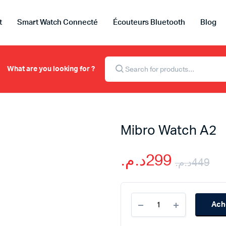
t
Smart Watch Connecté
Écouteurs Bluetooth
Blog
Recherche
de
What are you looking for ?
produits
Mibro Watch A2
د.م.
299
د.م.
449
Le
Le
Mibro
pr
pr
Ach
Watch
A2