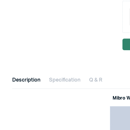
Description
Specification
Q & R
Mibro W