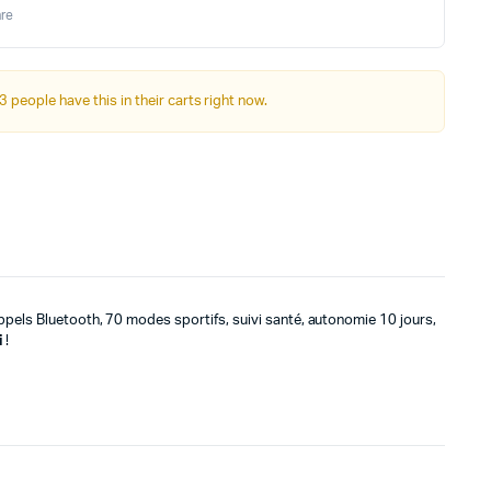
tial
tuel
re
it :
t :
449د.م..
299د.م..
3 people have this in their carts right now.
pels Bluetooth, 70 modes sportifs, suivi santé, autonomie 10 jours,
i
!