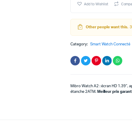
ini
ac
quantity
Add to Wishlist
Compa
éta
es
Other people want this.
3
Category:
Smart Watch Connecté
Mibro Watch A2 : écran HD 1.39″, ap
étanche 2ATM.
Meilleur prix garant