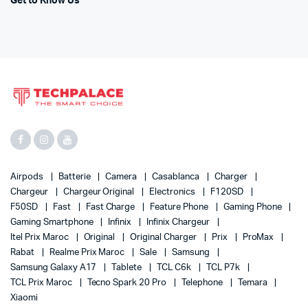
Get to Know Us
Airpods
Batterie
Camera
Casablanca
Charger
Chargeur
Chargeur Original
Electronics
F120SD
F50SD
Fast
Fast Charge
Feature Phone
Gaming Phone
Gaming Smartphone
Infinix
Infinix Chargeur
Itel Prix Maroc
Original
Original Charger
Prix
ProMax
Rabat
Realme Prix Maroc
Sale
Samsung
Samsung Galaxy A17
Tablete
TCL C6k
TCL P7k
TCL Prix Maroc
Tecno Spark 20 Pro
Telephone
Temara
Xiaomi