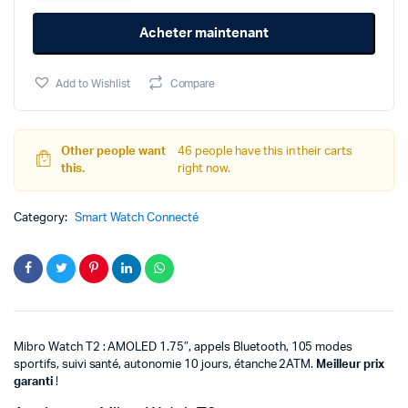
initial
actuel
quantity
Acheter maintenant
était :
est :
Add to Wishlist
Compare
699د.م..
499د.م..
Other people want
46 people have this in their carts
this.
right now.
Category:
Smart Watch Connecté
Mibro Watch T2 : AMOLED 1.75″, appels Bluetooth, 105 modes
sportifs, suivi santé, autonomie 10 jours, étanche 2ATM.
Meilleur prix
garanti
!