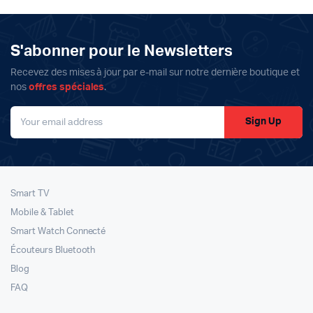
était :
est :
était :
est :
299د.م..
229د.م..
590د.م..
399د.م..
S'abonner pour le Newsletters
Recevez des mises à jour par e-mail sur notre dernière boutique et
nos
offres spéciales
.
Sign Up
Smart TV
Mobile & Tablet
Smart Watch Connecté
Écouteurs Bluetooth
Blog
FAQ