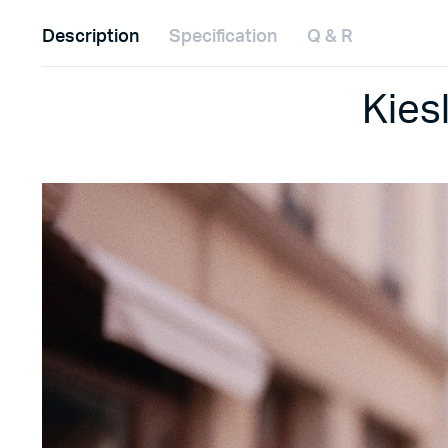
Description
Specification
Q & R
Kies