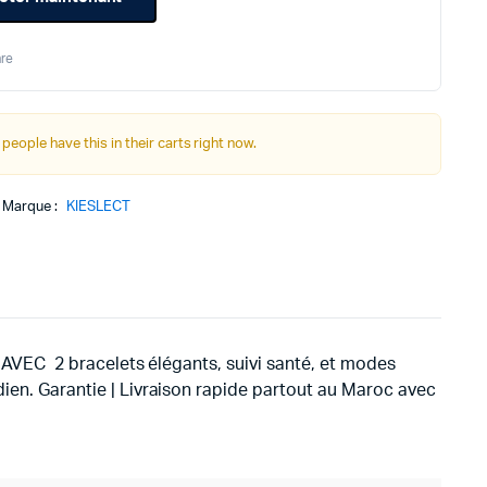
tial
tuel
re
it :
 :
749د.م..
599د.م..
 people have this in their carts right now.
Marque :
KIESLECT
AVEC 2 bracelets élégants, suivi santé, et modes
h
idien. Garantie | Livraison rapide partout au Maroc avec