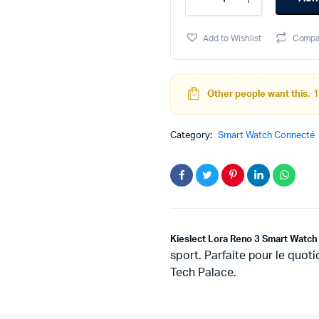
Lora
Reno
ini
ac
3
Add to Wishlist
Compa
Smart
éta
est
Watch
quantity
Other people want this.
1
Category:
Smart Watch Connecté
Kieslect Lora Reno 3 Smart Watc
sport. Parfaite pour le quot
Tech Palace.