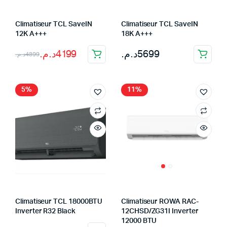
Climatiseur TCL SaveIN
Climatiseur TCL SaveIN
12K A+++
18K A+++
Le
Le
د.م.
4199
د.م.
5699
د.م.
4399
prix
prix
initial
actuel
5%
11%
était :
est :
4399د.م..
4199د.م..
Climatiseur TCL 18000BTU
Climatiseur ROWA RAC-
Inverter R32 Black
12CHSD/ZG31I Inverter
12000 BTU