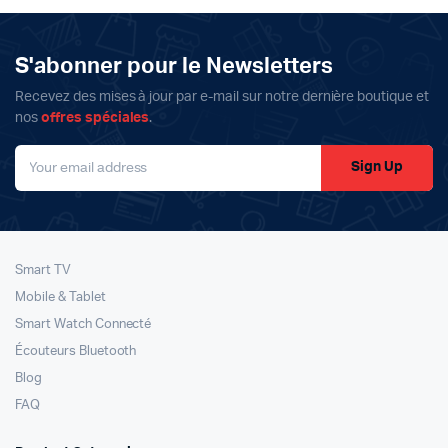
était :
est :
était :
est :
3999د.م..
3799د.م..
6899د.م..
6499د.م..
S'abonner pour le Newsletters
Recevez des mises à jour par e-mail sur notre dernière boutique et
nos
offres spéciales
.
Sign Up
Smart TV
Mobile & Tablet
Smart Watch Connecté
Écouteurs Bluetooth
Blog
FAQ