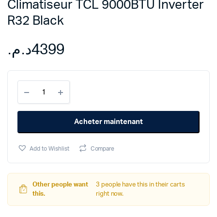
Climatiseur TCL 9000BTU Inverter
R32 Black
د.م.
4399
Climatiseur
TCL
9000BTU
Inverter
Acheter maintenant
R32
Black
quantity
Add to Wishlist
Compare
Other people want
3 people have this in their carts
this.
right now.