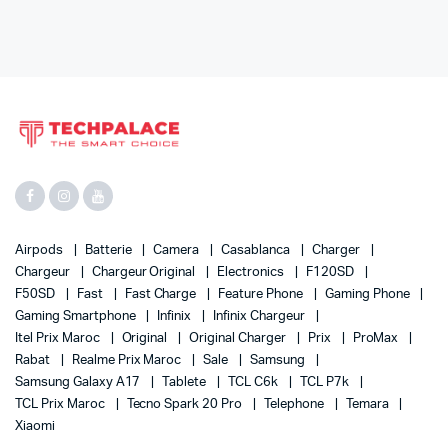
Airpods
Batterie
Camera
Casablanca
Charger
Chargeur
Chargeur Original
Electronics
F120SD
F50SD
Fast
Fast Charge
Feature Phone
Gaming Phone
Gaming Smartphone
Infinix
Infinix Chargeur
Itel Prix Maroc
Original
Original Charger
Prix
ProMax
Rabat
Realme Prix Maroc
Sale
Samsung
Samsung Galaxy A17
Tablete
TCL C6k
TCL P7k
TCL Prix Maroc
Tecno Spark 20 Pro
Telephone
Temara
Xiaomi