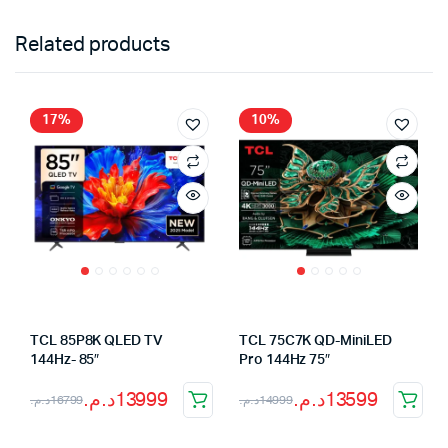
Related products
17%
10%
TCL 85P8K QLED TV
TCL 75C7K QD-MiniLED
144Hz- 85″
Pro 144Hz 75″
Le
Le
Le
Le
د.م.
13999
د.م.
13599
د.م.
16799
د.م.
14999
prix
prix
prix
prix