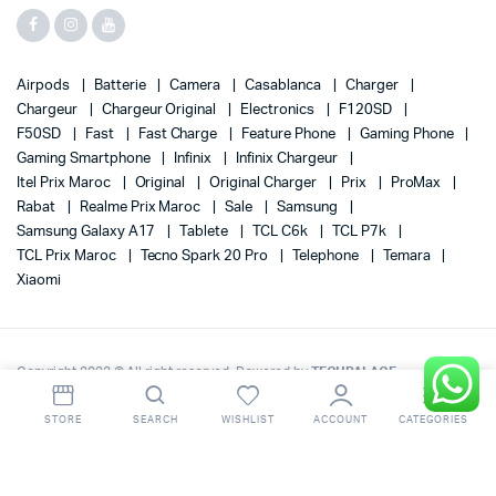
Airpods
Batterie
Camera
Casablanca
Charger
Chargeur
Chargeur Original
Electronics
F120SD
F50SD
Fast
Fast Charge
Feature Phone
Gaming Phone
Gaming Smartphone
Infinix
Infinix Chargeur
Itel Prix Maroc
Original
Original Charger
Prix
ProMax
Rabat
Realme Prix Maroc
Sale
Samsung
Samsung Galaxy A17
Tablete
TCL C6k
TCL P7k
TCL Prix Maroc
Tecno Spark 20 Pro
Telephone
Temara
Xiaomi
Copyright 2022 © All right reserved. Powered by
TECHPALACE
.
STORE
SEARCH
WISHLIST
ACCOUNT
CATEGORIES