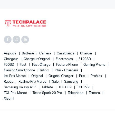
Airpods
Batterie
Camera
Casablanca
Charger
Chargeur
Chargeur Original
Electronics
F120SD
F50SD
Fast
Fast Charge
Feature Phone
Gaming Phone
Gaming Smartphone
Infinix
Infinix Chargeur
Itel Prix Maroc
Original
Original Charger
Prix
ProMax
Rabat
Realme Prix Maroc
Sale
Samsung
Samsung Galaxy A17
Tablete
TCL C6k
TCL P7k
TCL Prix Maroc
Tecno Spark 20 Pro
Telephone
Temara
Xiaomi