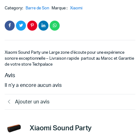
était :
est :
Category:
Barre de Son
Marque :
Xiaomi
1099د.م..
899د.م..
Xiaomi Sound Party une
Large zone d’écoute pour une expérience
sonore exceptionnelle – Livraison rapide partout au Maroc et Garantie
de votre store Techpalace
Avis
Il n’y a encore aucun avis
Ajouter un avis
Xiaomi Sound Party