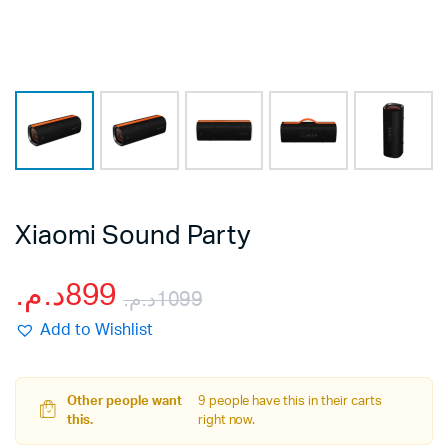
Xiaomi Sound Party
د.م.
899
د.م.
1099
Le
Le
Add to Wishlist
prix
prix
Other people want
9 people have this in their carts
initial
actuel
this.
right now.