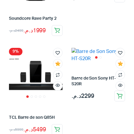
Soundcore Rave Party 2
Le
Le
د.م.
1999
د.م.
2499
prix
prix
initial
actuel
9%
était :
est :
2499د.م..
1999د.م..
Barre de Son Sony HT-
S20R
د.م.
2299
TCL Barre de son Q85H
Le
Le
د.م.
5499
د.م.
5999