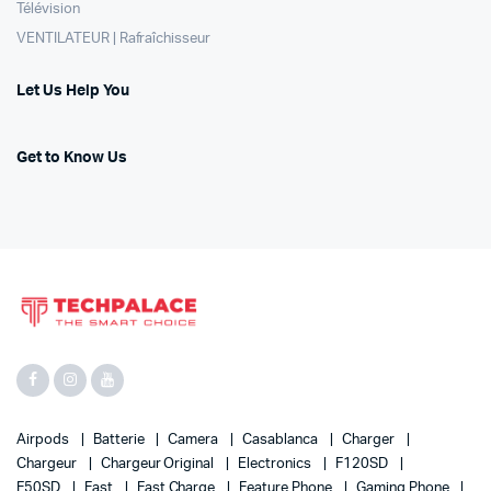
Télévision
VENTILATEUR | Rafraîchisseur
Let Us Help You
Get to Know Us
Airpods
Batterie
Camera
Casablanca
Charger
Chargeur
Chargeur Original
Electronics
F120SD
F50SD
Fast
Fast Charge
Feature Phone
Gaming Phone