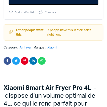
était :
est :
4L
quantity
Add to Wishlist
Compare
1799د.م..
1499د.م..
Other people want
7 people have this in their carts
this.
right now.
Category:
Air Fryer
Marque :
Xiaomi
Xiaomi Smart Air Fryer Pro 4L
–
dispose d’un volume optimal de
4L, ce qui le rend parfait pour