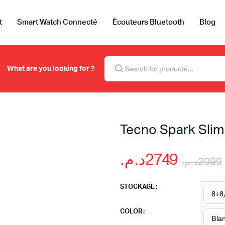
t
Smart Watch Connecté
Écouteurs Bluetooth
Blog
Recherche
de
What are you looking for ?
produits
Tecno Spark Sli
د.م.
2749
د.م.
2999
STOCKAGE
COLOR