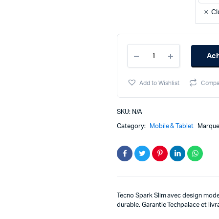
Cl
Tecno
Ach
Spark
Slim
8/256Gb
Add to Wishlist
Compa
quantity
SKU:
N/A
Category:
Mobile & Tablet
Marque
Tecno Spark Slim avec design modern
durable. Garantie Techpalace et liv