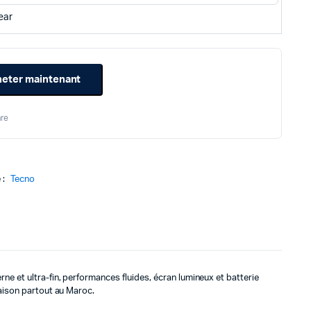
initial
actuel
ear
était :
est :
2999د.م..
2749د.م..
eter maintenant
re
 :
Tecno
e et ultra-fin, performances fluides, écran lumineux et batterie
raison partout au Maroc.