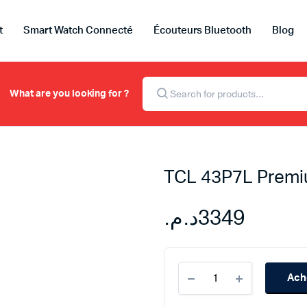
t
Smart Watch Connecté
Écouteurs Bluetooth
Blog
Recherche
de
What are you looking for ?
produits
TCL 43P7L Premi
د.م.
3349
TCL
Ach
43P7L
Premium