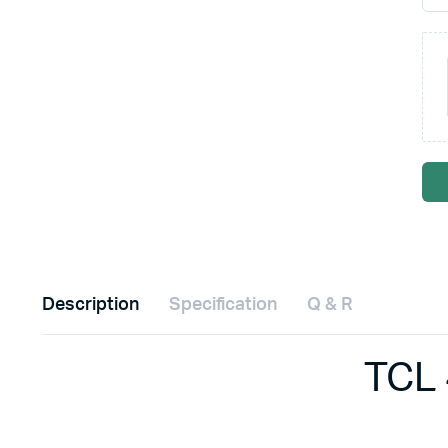
Description
Specification
Q & R
TCL