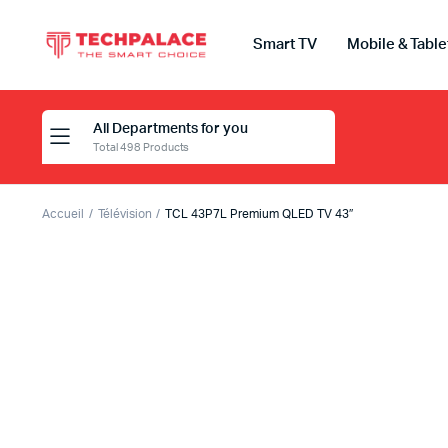
Smart TV
Mobile & Table
All Departments for you
Total 498 Products
Accueil
Télévision
TCL 43P7L Premium QLED TV 43″