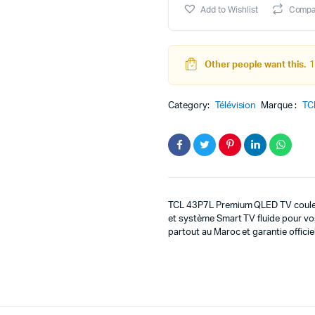
QLED
Add to Wishlist
Compa
TV
43"
quantity
Other people want this.
1
Category:
Télévision
Marque :
TC
TCL
43P7L Premium QLED TV couleur
et système Smart TV fluide pour vo
partout au Maroc et garantie officiel