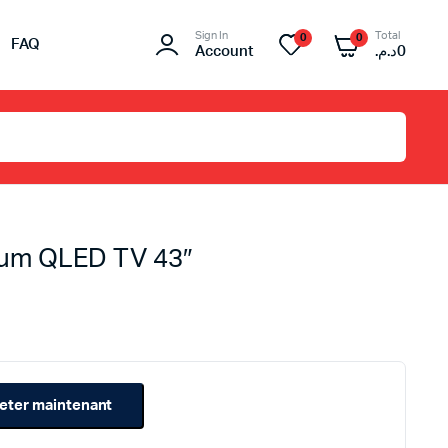
Sign In
Total
0
0
FAQ
Account
د.م.
0
um QLED TV 43″
eter maintenant