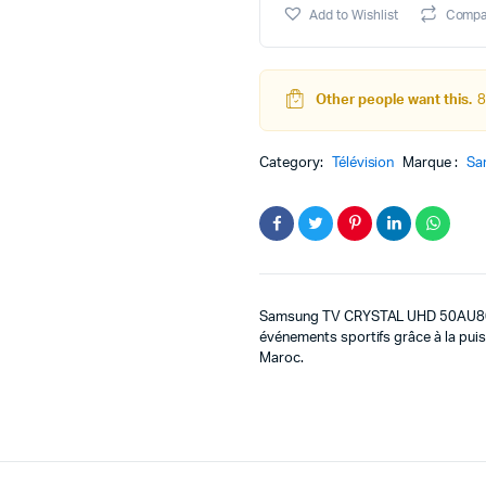
UHD
Add to Wishlist
Compa
50U8075F
50"
quantity
Other people want this.
8
Category:
Télévision
Marque :
Sa
Samsung TV CRYSTAL UHD 50AU807
événements sportifs grâce à la pui
Maroc.