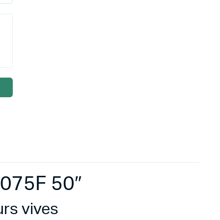
075F 50″
rs vives