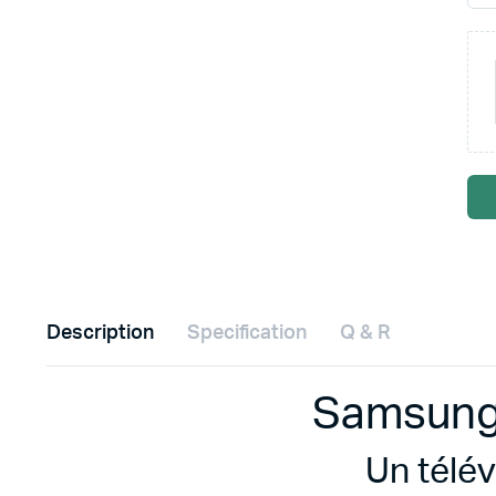
Description
Specification
Q & R
Samsung
Un télé