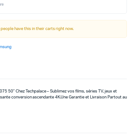
initial
actuel
re
était :
est :
5999د.م..
4499د.م..
 people have this in their carts right now.
msung
5 50″ Chez Techpalace – S
ublimez vos films, séries TV, jeux et
ssante conversion ascendante 4K.
Une Garantie et Livraison Partout au