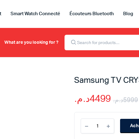
t
Smart Watch Connecté
Écouteurs Bluetooth
Blog
Recherche
de
What are you looking for ?
produits
Samsung TV CRY
د.م.
4499
د.م.
5999
Samsung
Ach
TV
CRYSTAL