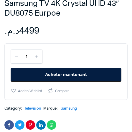
Samsung TV 4K Crystal UHD 43″
DU8075 Eurpoe
د.م.
4499
Samsung
TV
4K
Crystal
Acheter maintenant
UHD
43"
DU8075
Add to Wishlist
Compare
Eurpoe
quantity
Category:
Télévision
Marque :
Samsung