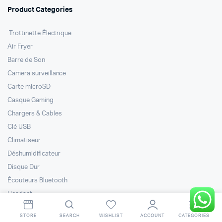
Product Categories
Trottinette Électrique
Air Fryer
Barre de Son
Camera surveillance
Carte microSD
Casque Gaming
Chargers & Cables
Clé USB
Climatiseur
Déshumidificateur
Disque Dur
Écouteurs Bluetooth
Headset
Lave-vaisselle
STORE
SEARCH
WISHLIST
ACCOUNT
CATEGORIES
Machine à laver