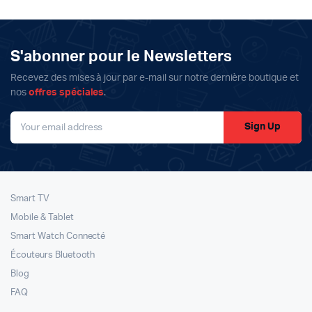
13999د.م..
11799د.م..
était :
est :
11499د.م..
9999د.م..
S'abonner pour le Newsletters
Recevez des mises à jour par e-mail sur notre dernière boutique et
nos
offres spéciales
.
Sign Up
Smart TV
Mobile & Tablet
Smart Watch Connecté
Écouteurs Bluetooth
Blog
FAQ