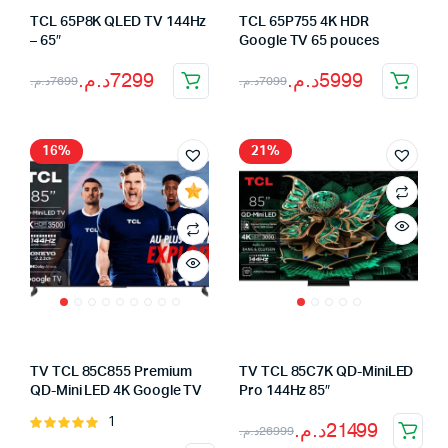
TCL 65P8K QLED TV 144Hz
TCL 65P755 4K HDR
– 65″
Google TV 65 pouces
Le
Le
Le
Le
د.م.
7299
د.م.
5999
د.م.
7699
د.م.
7099
prix
prix
prix
prix
initial
actuel
initial
actuel
16%
21%
était :
est :
était :
est :
7099د.م..
5999د.م..
7699د.م..
7299د.م..
TV TCL 85C855 Premium
TV TCL 85C7K QD-MiniLED
QD-Mini LED 4K Google TV
Pro 144Hz 85″
1
Note
Le
Le
د.م.
21499
د.م.
26999
5.00
sur 5