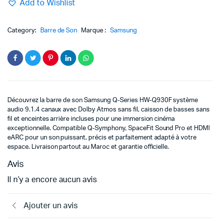
Le
Le
Add to Wishlist
prix
prix
Category:
Barre de Son
Marque :
Samsung
initial
actuel
était :
est :
9999د.م..
7699د.م..
Découvrez la barre de son Samsung Q-Series HW-Q930F système
audio 9.1.4 canaux avec Dolby Atmos sans fil, caisson de basses sans
fil et enceintes arrière incluses pour une immersion cinéma
exceptionnelle. Compatible Q-Symphony, SpaceFit Sound Pro et HDMI
eARC pour un son puissant, précis et parfaitement adapté à votre
espace. Livraison partout au Maroc et garantie officielle.
Avis
Il n’y a encore aucun avis
Ajouter un avis