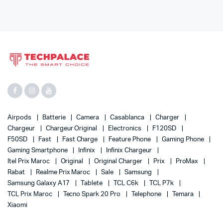
Airpods
Batterie
Camera
Casablanca
Charger
Chargeur
Chargeur Original
Electronics
F120SD
F50SD
Fast
Fast Charge
Feature Phone
Gaming Phone
Gaming Smartphone
Infinix
Infinix Chargeur
Itel Prix Maroc
Original
Original Charger
Prix
ProMax
Rabat
Realme Prix Maroc
Sale
Samsung
Samsung Galaxy A17
Tablete
TCL C6k
TCL P7k
TCL Prix Maroc
Tecno Spark 20 Pro
Telephone
Temara
Xiaomi