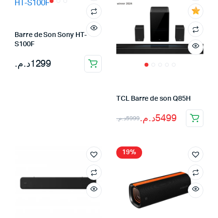
Barre de Son Sony HT-
S100F
د.م.
1299
TCL Barre de son Q85H
Le
Le
د.م.
5499
د.م.
5999
prix
prix
initial
actuel
19%
était :
est :
5999د.م..
5499د.م..