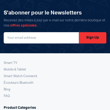
3199د.م..
2999د.م..
S'abonner pour le Newsletters
Recevez des mises à jour par e-mail sur notre dernière boutique et
nos
offres spéciales
.
Sign Up
Smart TV
Mobile & Tablet
Smart Watch Connecté
Écouteurs Bluetooth
Blog
FAQ
Product Categories