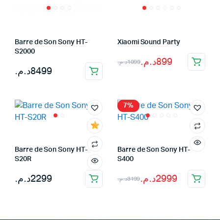
Barre de Son Sony HT-
Xiaomi Sound Party
S2000
Le
Le
د.م.
899
د.م.
1099
د.م.
8499
prix
prix
initial
actuel
était :
est :
7%
1099د.م..
899د.م..
Barre de Son Sony HT-
Barre de Son Sony HT-
S20R
S400
Le
Le
د.م.
2299
د.م.
2999
د.م.
3199
prix
prix
initial
actuel
était :
est :