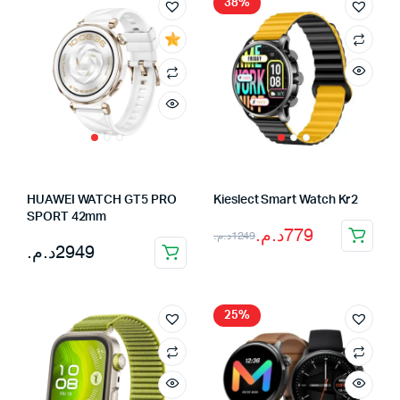
38%
HUAWEI WATCH GT5 PRO
Kieslect Smart Watch Kr2
SPORT 42mm
Le
Le
د.م.
779
د.م.
1249
د.م.
2949
prix
prix
initial
actuel
était :
est :
25%
1249د.م..
779د.م..