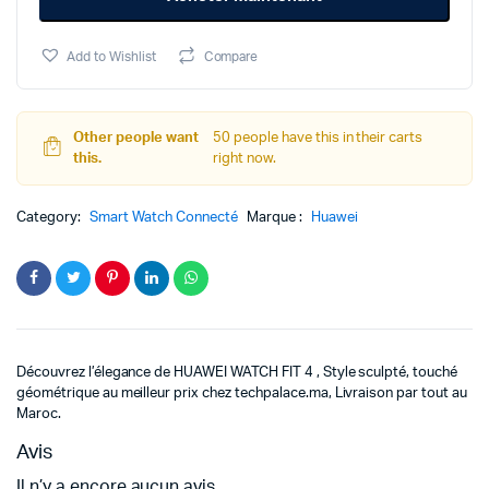
était :
est :
Add to Wishlist
Compare
1599د.م..
1479د.م..
Other people want
50 people have this in their carts
this.
right now.
Category:
Smart Watch Connecté
Marque :
Huawei
Découvrez l’élegance de HUAWEI WATCH FIT 4 , Style sculpté, touché
géométrique au meilleur prix chez techpalace.ma, Livraison par tout au
Maroc.
Avis
Il n’y a encore aucun avis