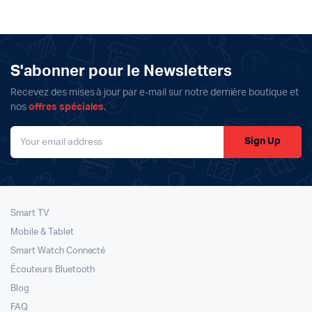
initial
actuel
initial
actuel
était :
est :
était :
est :
8999د.م..
6999د.م..
3199د.م..
2599د.م..
S'abonner pour le Newsletters
Recevez des mises à jour par e-mail sur notre dernière boutique et
nos
offres spéciales
.
Sign Up
Smart TV
Mobile & Tablet
Smart Watch Connecté
Écouteurs Bluetooth
Blog
FAQ