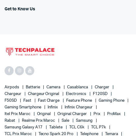
Get to Know Us
Airpods
Batterie
Camera
Casablanca
Charger
Chargeur
Chargeur Original
Electronics
F120SD
F50SD
Fast
Fast Charge
Feature Phone
Gaming Phone
Gaming Smartphone
Infinix
Infinix Chargeur
Itel Prix Maroc
Original
Original Charger
Prix
ProMax
Rabat
Realme Prix Maroc
Sale
Samsung
Samsung Galaxy A17
Tablete
TCL C6k
TCL P7k
TCL Prix Maroc
Tecno Spark 20 Pro
Telephone
Temara