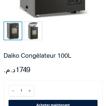
Daiko Congélateur 100L
د.م.
1749
Daiko
Congélateur
100L
quantity
Acheter maintenant