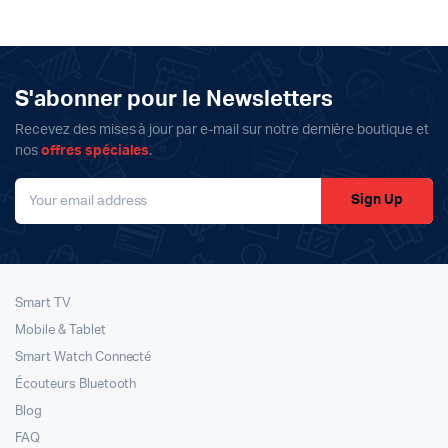
initial
actuel
était :
est :
4099د.م..
3799د.م..
S'abonner pour le Newsletters
Recevez des mises à jour par e-mail sur notre dernière boutique et
nos
offres spéciales
.
Sign Up
Smart TV
Mobile & Tablet
Smart Watch Connecté
Écouteurs Bluetooth
Blog
FAQ