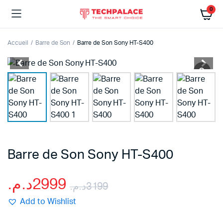
0
Accueil
Barre de Son
Barre de Son Sony HT-S400
Barre de Son Sony HT-S400
د.م.
2999
د.م.
3199
Le
Le
Add to Wishlist