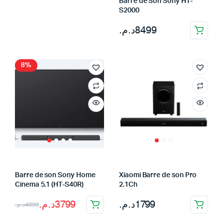
Barre de Son Sony HT-
était :
est :
S2000
9999د.م..
7699د.م..
د.م.
8499
8%
Barre de son Sony Home
Xiaomi Barre de son Pro
Cinema 5.1 (HT-S40R)
2.1Ch
Le
Le
د.م.
3799
د.م.
1799
د.م.
4099
prix
prix