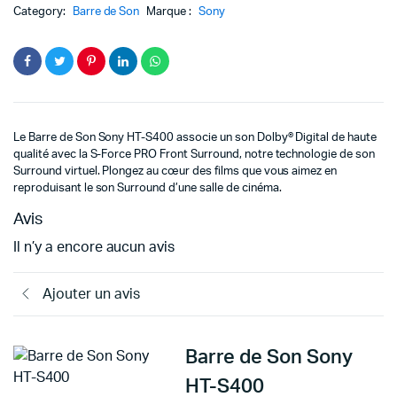
prix
prix
Category:
Barre de Son
Marque :
Sony
initial
actuel
était :
est :
3199د.م..
2999د.م..
Le Barre de Son Sony HT-S400 associe un son Dolby® Digital de haute
qualité avec la S-Force PRO Front Surround, notre technologie de son
Surround virtuel. Plongez au cœur des films que vous aimez en
reproduisant le son Surround d’une salle de cinéma.
Avis
Il n’y a encore aucun avis
Ajouter un avis
Barre de Son Sony
HT-S400