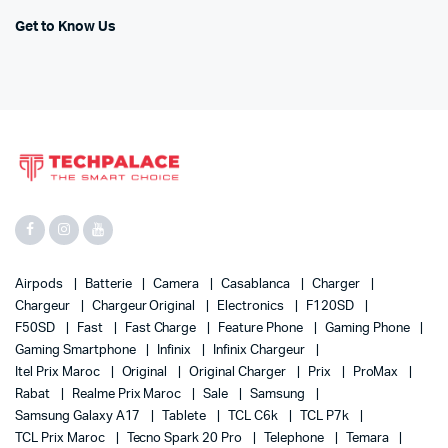
Get to Know Us
Airpods
Batterie
Camera
Casablanca
Charger
Chargeur
Chargeur Original
Electronics
F120SD
F50SD
Fast
Fast Charge
Feature Phone
Gaming Phone
Gaming Smartphone
Infinix
Infinix Chargeur
Itel Prix Maroc
Original
Original Charger
Prix
ProMax
Rabat
Realme Prix Maroc
Sale
Samsung
Samsung Galaxy A17
Tablete
TCL C6k
TCL P7k
TCL Prix Maroc
Tecno Spark 20 Pro
Telephone
Temara