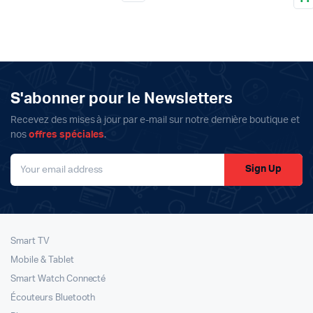
de
prix :
1999د.م.
à
2449د.م.
S'abonner pour le Newsletters
Recevez des mises à jour par e-mail sur notre dernière boutique et
nos
offres spéciales
.
Sign Up
Smart TV
Mobile & Tablet
Smart Watch Connecté
Écouteurs Bluetooth