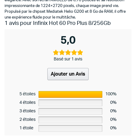
élégance. Avec son écran AMOLED de 6,78 pouces et sa résolution
impressionnante de 1224×2720 pixels, chaque image prend vie.
Propulsé par le chipset Mediatek Helio G200 et 8 Go de RAM, il offre
une expérience fluide pour le multitâche.
1 avis pour
Infinix Hot 60 Pro Plus 8/256Gb
5,0
Basé sur 1 avis
Ajouter un Avis
5 étoiles
100%
4 étoiles
0%
3 étoiles
0%
2 étoiles
0%
1 étoile
0%