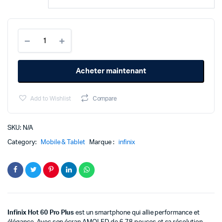
initial
actuel
était :
est :
Infinix
Hot
3099د.م..
2179د.م..
60
Pro
Acheter maintenant
Plus
8/256Gb
quantity
Add to Wishlist
Compare
SKU:
N/A
Category:
Mobile & Tablet
Marque :
infinix
Infinix Hot 60 Pro Plus
est un smartphone qui allie performance et