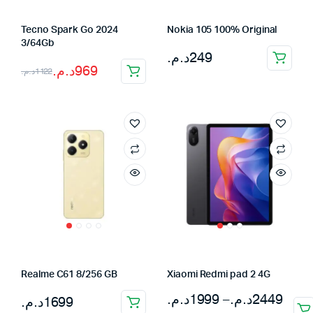
Tecno Spark Go 2024
Nokia 105 100% Original
3/64Gb
د.م.
249
Le
Le
د.م.
969
د.م.
1122
prix
prix
initial
actuel
était :
est :
1122د.م..
969د.م..
Realme C61 8/256 GB
Xiaomi Redmi pad 2 4G
Plage
د.م.
1999
–
د.م.
2449
د.م.
1699