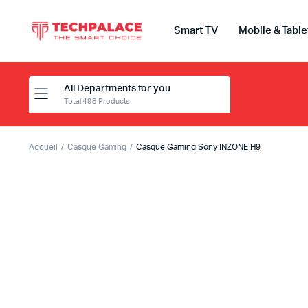
Smart TV
Mobile & Table
All Departments for you
Total 498 Products
Accueil
Casque Gaming
Casque Gaming Sony INZONE H9