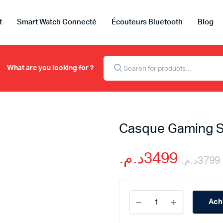
t
Smart Watch Connecté
Écouteurs Bluetooth
Blog
Recherche
de
What are you looking for ?
produits
Casque Gaming 
د.م.
3499
د.م.
3799
Casque
Ach
Gaming
Sony