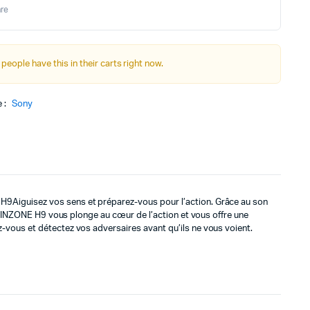
initial
actuel
re
était :
est :
3799د.م..
3499د.م..
 people have this in their carts right now.
 :
Sony
Aiguisez vos sens et préparez-vous pour l’action. Grâce au son
, l’INZONE H9 vous plonge au cœur de l’action et vous offre une
-vous et détectez vos adversaires avant qu’ils ne vous voient.