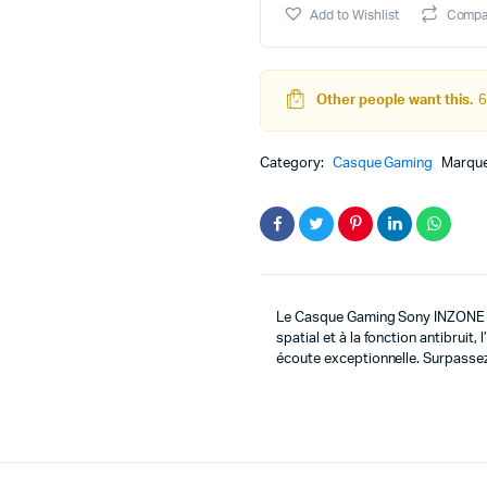
INZONE
Add to Wishlist
Compa
H9
quantity
Other people want this.
6
Category:
Casque Gaming
Marque
Le Casque Gaming Sony INZONE H9
spatial et à la fonction antibruit
écoute exceptionnelle. Surpassez